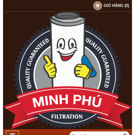
GIỎ HÀNG
(
0
)