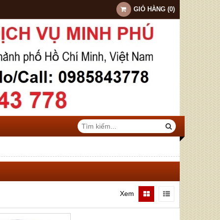
GIỎ HÀNG
(
0
)
Xem