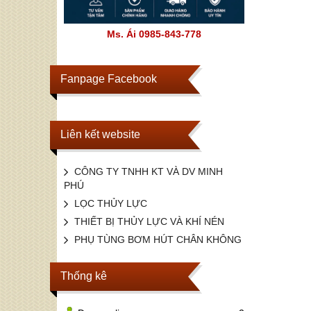
Ms. Ái 0985-843-778
Fanpage Facebook
Liên kết website
CÔNG TY TNHH KT VÀ DV MINH
PHÚ
LỌC THỦY LỰC
THIẾT BỊ THỦY LỰC VÀ KHÍ NÉN
PHỤ TÙNG BƠM HÚT CHÂN KHÔNG
Thống kê