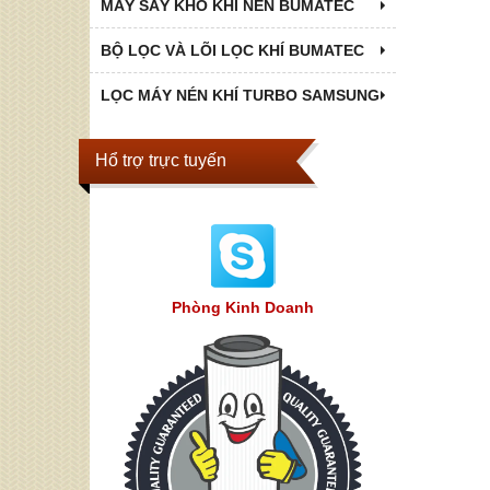
MÁY SẤY KHÔ KHÍ NÉN BUMATEC
BỘ LỌC VÀ LÕI LỌC KHÍ BUMATEC
LỌC MÁY NÉN KHÍ TURBO SAMSUNG
Hổ trợ trực tuyến
Phòng Kinh Doanh