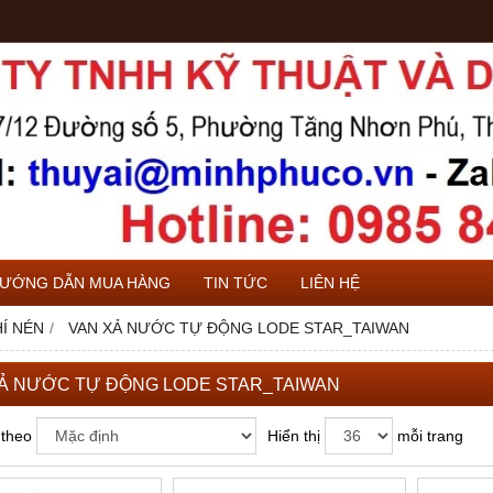
ƯỚNG DẪN MUA HÀNG
TIN TỨC
LIÊN HỆ
Í NÉN
VAN XẢ NƯỚC TỰ ĐỘNG LODE STAR_TAIWAN
Ả NƯỚC TỰ ĐỘNG LODE STAR_TAIWAN
 theo
Hiển thị
mỗi trang