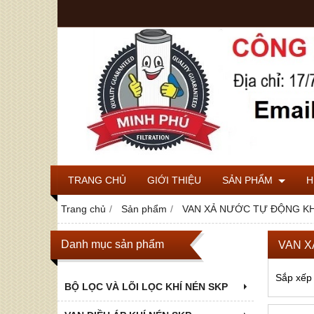
TRANG CHỦ
GIỚI THIỆU
SẢN PHẨM
H
Trang chủ
Sản phẩm
VAN XẢ NƯỚC TỰ ĐỘNG KH
Danh mục sản phẩm
VAN X
Sắp xếp
BỘ LỌC VÀ LÕI LỌC KHÍ NÉN SKP