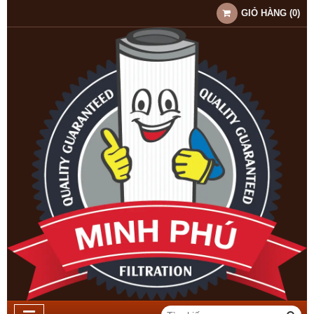
GIỎ HÀNG
(
0
)