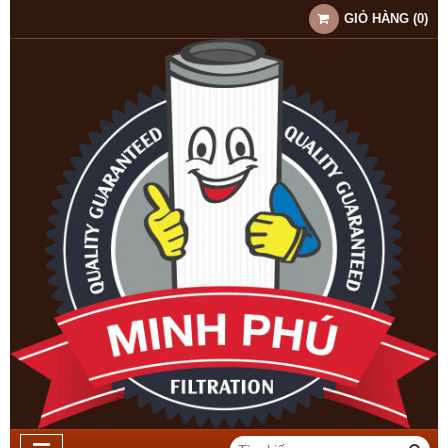
GIỎ HÀNG
(
0
)