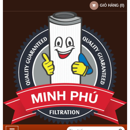
GIỎ HÀNG
(
0
)