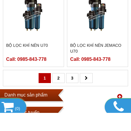
BỘ LỌC KHÍ NÉN U70
BỘ LỌC KHÍ NÉN JEMACO
U70
Call: 0985-843-778
Call: 0985-843-778
1
2
3
Danh mục sản phẩm
(
0
)
Hổ trợ trực tuyến
Fanpage Facebook