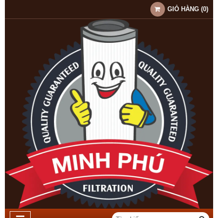
GIỎ HÀNG
(
0
)