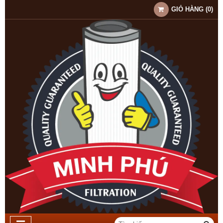
GIỎ HÀNG
(
0
)