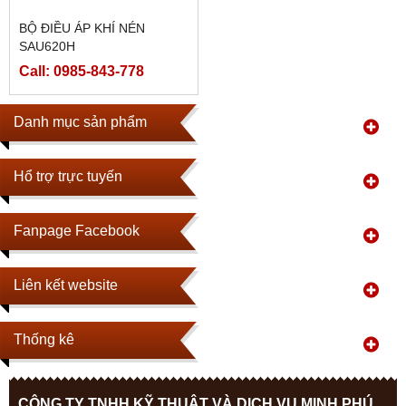
BỘ ĐIỀU ÁP KHÍ NÉN
SAU620H
Call: 0985-843-778
Danh mục sản phẩm
Hổ trợ trực tuyến
Fanpage Facebook
Liên kết website
Thống kê
CÔNG TY TNHH KỸ THUẬT VÀ DỊCH VỤ MINH PHÚ