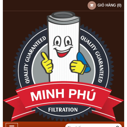
GIỎ HÀNG
(
0
)