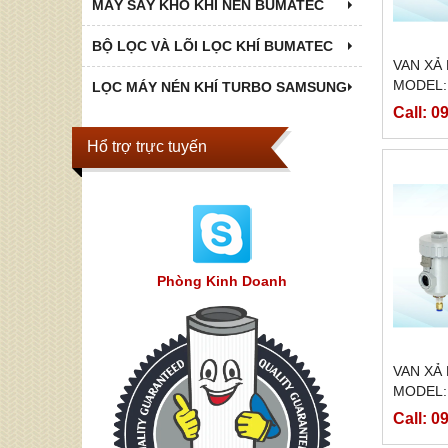
MÁY SẤY KHÔ KHÍ NÉN BUMATEC
BỘ LỌC VÀ LÕI LỌC KHÍ BUMATEC
VAN XẢ
MODEL:
LỌC MÁY NÉN KHÍ TURBO SAMSUNG
Call: 0
Hổ trợ trực tuyến
Phòng Kinh Doanh
VAN XẢ
MODEL:
Call: 0