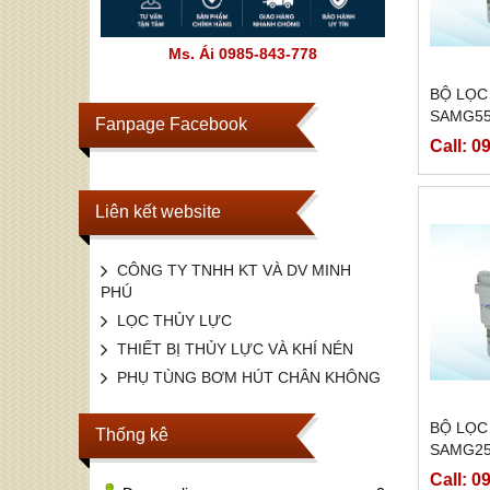
Ms. Ái 0985-843-778
BỘ LỌC
SAMG5
Fanpage Facebook
Call: 0
Liên kết website
CÔNG TY TNHH KT VÀ DV MINH
PHÚ
LỌC THỦY LỰC
THIẾT BỊ THỦY LỰC VÀ KHÍ NÉN
PHỤ TÙNG BƠM HÚT CHÂN KHÔNG
BỘ LỌC
Thống kê
SAMG2
Call: 0