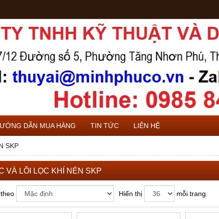
ƯỚNG DẪN MUA HÀNG
TIN TỨC
LIÊN HỆ
N SKP
C VÀ LÕI LỌC KHÍ NÉN SKP
 theo
Hiển thị
mỗi trang