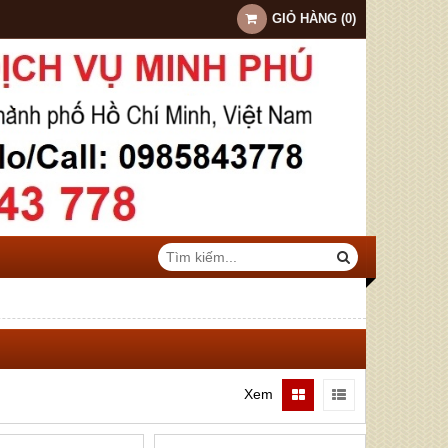
GIỎ HÀNG
(
0
)
Xem