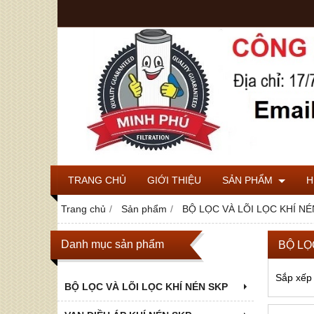
TRANG CHỦ
GIỚI THIỆU
SẢN PHẨM
H
Trang chủ
Sản phẩm
BỘ LỌC VÀ LÕI LỌC KHÍ NÉ
Danh mục sản phẩm
BỘ LỌ
Sắp xếp
BỘ LỌC VÀ LÕI LỌC KHÍ NÉN SKP