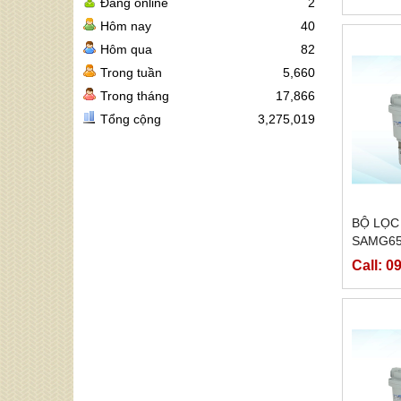
Đang online
2
Hôm nay
40
Hôm qua
82
Trong tuần
5,660
Trong tháng
17,866
Tổng cộng
3,275,019
BỘ LỌC
SAMG6
Call: 0