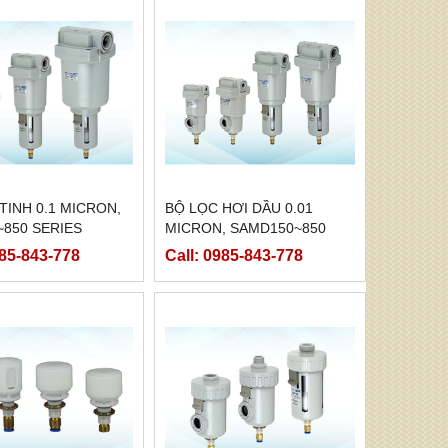
TINH 0.1 MICRON,
BỘ LỌC HƠI DẦU 0.01
850 SERIES
MICRON, SAMD150~850
SERIES
985-843-778
Call: 0985-843-778