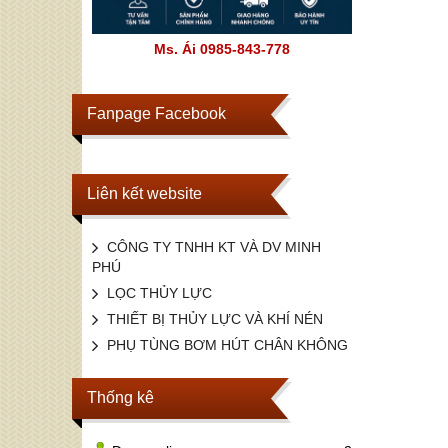
Ms. Ái 0985-843-778
Fanpage Facebook
Liên kết website
CÔNG TY TNHH KT VÀ DV MINH
PHÚ
LỌC THỦY LỰC
THIẾT BỊ THỦY LỰC VÀ KHÍ NÉN
PHỤ TÙNG BƠM HÚT CHÂN KHÔNG
Thống kê