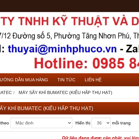
ƯỚNG DẪN MUA HÀNG
TIN TỨC
LIÊN HỆ
MATEC
MÁY SẤY KHÍ BUMATEC (KIỂU HẤP THỤ HẠT)
ẤY KHÍ BUMATEC (KIỂU HẤP THỤ HẠT)
 theo
Hiển thị
mỗi trang
Dữ liệu đang được cập nhật, vui lòn