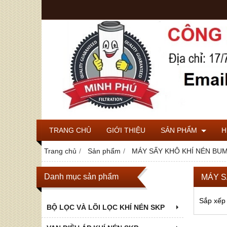
TRANG CHỦ
GIỚI THIỆU
SẢN PHẨM
H
Trang chủ
Sản phẩm
MÁY SẤY KHÔ KHÍ NÉN BU
Danh mục sản phẩm
MÁY S
Sắp xếp
BỘ LỌC VÀ LÕI LỌC KHÍ NÉN SKP