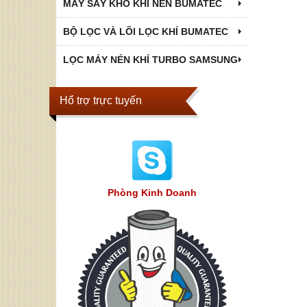
MÁY SẤY KHÔ KHÍ NÉN BUMATEC
BỘ LỌC VÀ LÕI LỌC KHÍ BUMATEC
LỌC MÁY NÉN KHÍ TURBO SAMSUNG
Hổ trợ trực tuyến
Phòng Kinh Doanh