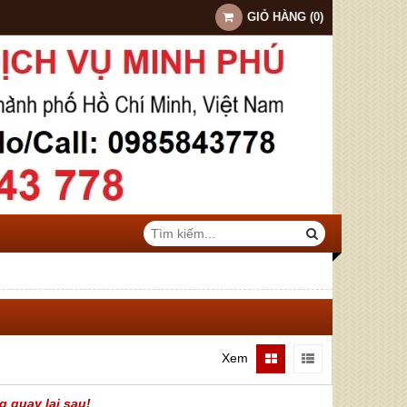
GIỎ HÀNG
(
0
)
Xem
g quay lại sau!