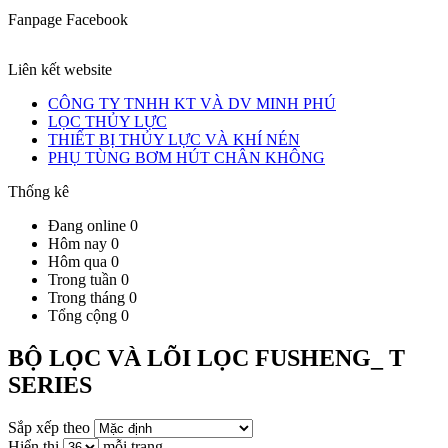
Fanpage Facebook
Liên kết website
CÔNG TY TNHH KT VÀ DV MINH PHÚ
LỌC THỦY LỰC
THIẾT BỊ THỦY LỰC VÀ KHÍ NÉN
PHỤ TÙNG BƠM HÚT CHÂN KHÔNG
Thống kê
Đang online
0
Hôm nay
0
Hôm qua
0
Trong tuần
0
Trong tháng
0
Tổng cộng
0
BỘ LỌC VÀ LÕI LỌC FUSHENG_ T
SERIES
Sắp xếp theo
Hiển thị
mỗi trang