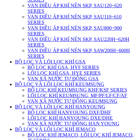
VAN ĐIỀU ÁP KHÍ NÉN SKP, SAU120~620
SERIES
VAN ĐIỀU ÁP KHÍ NÉN SKP, SAU110~610
SERIES
VAN ĐIỀU ÁP KHÍ NÉN SKP, SAU800~900
SERIES
VAN ĐIỀU ÁP KHÍ NÉN SKP, SAU220H~620H
SERIES
VAN ĐIỀU ÁP KHÍ NÉN SKP, SAW200H~600H
SERIES
BỘ LỌC VÀ LÕI LỌC KHÍ GSA
BỘ LỌC KHÍ GSA, HYF SERIES
LÕI LỌC KHÍ GSA, HYE SERIES
VAN XẢ NƯỚC TỰ ĐỘNG GSA
BỘ LỌC VÀ LÕI LỌC KHÍ KEUMSUNG
BỘ LỌC KHÍ KEUMSUNG KHF/KSF SERIES
LÕI LỌC KHÍ KEUMSUNG, MF/PF/LF/CF/AF
VAN XẢ NƯỚC TỰ ĐỘNG KEUMSUNG
BỘ LỌC VÀ LÕI LỌC KHÍ HANYOUNG
BỘ LỌC KHÍ HANYOUNG DXF/DHF
LÕI LỌC KHÍ HANYOUNG DXE/DHE
VAN XẢ NƯỚC TỰ ĐỘNG HAN YOUNG
BỘ LỌC VÀ LÕI LỌC KHÍ JEMACO
BỘ LỌC KHÍ JEMACO, LÕI LỌC KHÍ JEMACO,