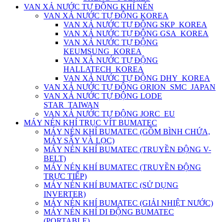
VAN XẢ NƯỚC TỰ ĐỘNG KHÍ NÉN
VAN XẢ NƯỚC TỰ ĐỘNG KOREA
VAN XẢ NƯỚC TỰ ĐỘNG SKP_KOREA
VAN XẢ NƯỚC TỰ ĐỘNG GSA_KOREA
VAN XẢ NƯỚC TỰ ĐỘNG
KEUMSUNG_KOREA
VAN XẢ NƯỚC TỰ ĐỘNG
HALLATECH_KOREA
VAN XẢ NƯỚC TỰ ĐỘNG DHY_KOREA
VAN XẢ NƯỚC TỰ ĐỘNG ORION_SMC_JAPAN
VAN XẢ NƯỚC TỰ ĐỘNG LODE
STAR_TAIWAN
VAN XẢ NƯỚC TỰ ĐỘNG JORC_EU
MÁY NÉN KHÍ TRỤC VÍT BUMATEC
MÁY NÉN KHÍ BUMATEC (GỒM BÌNH CHỨA,
MÁY SẤY VÀ LỌC)
MÁY NÉN KHÍ BUMATEC (TRUYỀN ĐỘNG V-
BELT)
MÁY NÉN KHÍ BUMATEC (TRUYỀN ĐỘNG
TRỰC TIẾP)
MÁY NÉN KHÍ BUMATEC (SỬ DỤNG
INVERTER)
MÁY NÉN KHÍ BUMATEC (GIẢI NHIỆT NƯỚC)
MÁY NÉN KHÍ DI ĐỘNG BUMATEC
(PORTABLE)