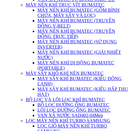
MÁY NÉN KHÍ TRỤC VÍT BUMATEC
MÁY NÉN KHÍ BUMATEC (GỒM BÌNH
CHỨA, MÁY SẤY VÀ LỌC)
MÁY NÉN KHÍ BUMATEC (TRUYỀN
ĐỘNG V-BELT)
MÁY NÉN KHÍ BUMATEC (TRUYỀN
ĐỘNG TRỰC TIẾP)
MÁY NÉN KHÍ BUMATEC (SỬ DỤNG
INVERTER)
MÁY NÉN KHÍ BUMATEC (GIẢI NHIỆT
NƯỚC)
MÁY NÉN KHÍ DI ĐỘNG BUMATEC
(PORTABLE)
MÁY SẤY KHÔ KHÍ NÉN BUMATEC
MÁY SẤY KHÍ BUMATEC (KIỂU ĐÔNG
LẠNH)
MÁY SẤY KHÍ BUMATEC (KIỂU HẤP THỤ
HẠT)
BỘ LỌC VÀ LÕI LỌC KHÍ BUMATEC
BỘ LỌC ĐƯỜNG ỐNG BUMATEC
LÕI LỌC ĐƯỜNG ỐNG BUMATEC
VAN XẢ NƯỚC SAD402-04Mep
LỌC MÁY NÉN KHÍ TURBO SAMSUNG
LỌC GIÓ MÁY NÉN KHÍ TURBO