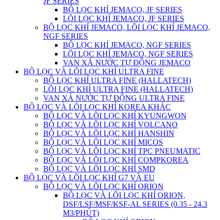
JF SERIES
BỘ LỌC KHÍ JEMACO, JF SERIES
LÕI LỌC KHÍ JEMACO, JF SERIES
BỘ LỌC KHÍ JEMACO, LÕI LỌC KHÍ JEMACO,
NGF SERIES
BỘ LỌC KHÍ JEMACO, NGF SERIES
LÕI LỌC KHÍ JEMACO, NGF SERIES
VAN XẢ NƯỚC TỰ ĐỘNG JEMACO
BỘ LỌC VÀ LÕI LỌC KHÍ ULTRA FINE
BỘ LỌC KHÍ ULTRA FINE (HALLATECH)
LÕI LỌC KHÍ ULTRA FINE (HALLATECH)
VAN XẢ NƯỚC TỰ ĐỘNG ULTRA FINE
BỘ LỌC VÀ LÕI LỌC KHÍ KOREA KHÁC
BỘ LỌC VÀ LÕI LỌC KHÍ KYUNGWON
BỘ LỌC VÀ LÕI LỌC KHÍ VOLCANO
BỘ LỌC VÀ LÕI LỌC KHÍ HANSHIN
BỘ LỌC VÀ LÕI LỌC KHÍ MICOS
BỘ LỌC VÀ LÕI LỌC KHÍ TPC PNEUMATIC
BỘ LỌC VÀ LÕI LỌC KHÍ COMPKOREA
BỘ LỌC VÀ LÕI LỌC KHÍ SMD
BỘ LỌC VÀ LÕI LỌC KHÍ G7 VÀ EU
BỘ LỌC VÀ LÕI LỌC KHÍ ORION
BỘ LỌC VÀ LÕI LỌC KHÍ ORION,
DSF/LSF/MSF/KSF-AL SERIES (0.35 - 24.3
M3/PHÚT)