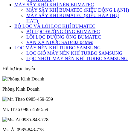
MÁY SẤY KHÔ KHÍ NÉN BUMATEC
MÁY SẤY KHÍ BUMATEC (KIỂU ĐÔNG LẠNH)
MÁY SẤY KHÍ BUMATEC (KIỂU HẤP THỤ
HẠT)
BỘ LỌC VÀ LÕI LỌC KHÍ BUMATEC
BỘ LỌC ĐƯỜNG ỐNG BUMATEC
LÕI LỌC ĐƯỜNG ỐNG BUMATEC
VAN XẢ NƯỚC SAD402-04Mep
LỌC MÁY NÉN KHÍ TURBO SAMSUNG
LỌC GIÓ MÁY NÉN KHÍ TURBO SAMSUNG
LỌC NHỚT MÁY NÉN KHÍ TURBO SAMSUNG
Hổ trợ trực tuyến
Phòng Kinh Doanh
Mr. Thao 0985-459-559
Ms. Ái 0985-843-778