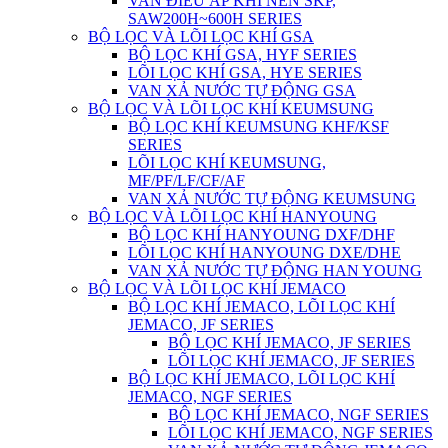
VAN ĐIỀU ÁP KHÍ NÉN SKP,
SAW200H~600H SERIES
BỘ LỌC VÀ LÕI LỌC KHÍ GSA
BỘ LỌC KHÍ GSA, HYF SERIES
LÕI LỌC KHÍ GSA, HYE SERIES
VAN XẢ NƯỚC TỰ ĐỘNG GSA
BỘ LỌC VÀ LÕI LỌC KHÍ KEUMSUNG
BỘ LỌC KHÍ KEUMSUNG KHF/KSF
SERIES
LÕI LỌC KHÍ KEUMSUNG,
MF/PF/LF/CF/AF
VAN XẢ NƯỚC TỰ ĐỘNG KEUMSUNG
BỘ LỌC VÀ LÕI LỌC KHÍ HANYOUNG
BỘ LỌC KHÍ HANYOUNG DXF/DHF
LÕI LỌC KHÍ HANYOUNG DXE/DHE
VAN XẢ NƯỚC TỰ ĐỘNG HAN YOUNG
BỘ LỌC VÀ LÕI LỌC KHÍ JEMACO
BỘ LỌC KHÍ JEMACO, LÕI LỌC KHÍ
JEMACO, JF SERIES
BỘ LỌC KHÍ JEMACO, JF SERIES
LÕI LỌC KHÍ JEMACO, JF SERIES
BỘ LỌC KHÍ JEMACO, LÕI LỌC KHÍ
JEMACO, NGF SERIES
BỘ LỌC KHÍ JEMACO, NGF SERIES
LÕI LỌC KHÍ JEMACO, NGF SERIES