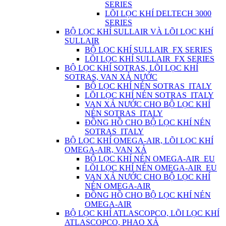
SERIES
LÕI LỌC KHÍ DELTECH 3000
SERIES
BỘ LỌC KHÍ SULLAIR VÀ LÕI LỌC KHÍ
SULLAIR
BỘ LỌC KHÍ SULLAIR_FX SERIES
LÕI LỌC KHÍ SULLAIR_FX SERIES
BỘ LỌC KHÍ SOTRAS, LÕI LỌC KHÍ
SOTRAS, VAN XẢ NƯỚC
BỘ LỌC KHÍ NÉN SOTRAS_ITALY
LÕI LỌC KHÍ NÉN SOTRAS_ITALY
VAN XẢ NƯỚC CHO BỘ LỌC KHÍ
NÉN SOTRAS_ITALY
ĐỒNG HỒ CHO BỘ LỌC KHÍ NÉN
SOTRAS_ITALY
BỘ LỌC KHÍ OMEGA-AIR, LÕI LỌC KHÍ
OMEGA-AIR, VAN XẢ
BỘ LỌC KHÍ NÉN OMEGA-AIR_EU
LÕI LỌC KHÍ NÉN OMEGA-AIR_EU
VAN XẢ NƯỚC CHO BỘ LỌC KHÍ
NÉN OMEGA-AIR
ĐỒNG HỒ CHO BỘ LỌC KHÍ NÉN
OMEGA-AIR
BỘ LỌC KHÍ ATLASCOPCO, LÕI LỌC KHÍ
ATLASCOPCO, PHAO XẢ