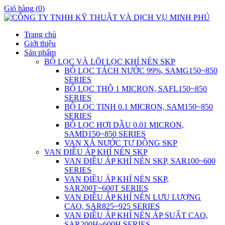
Giỏ hàng
(
0
)
Trang chủ
Giới thiệu
Sản phẩm
BỘ LỌC VÀ LÕI LỌC KHÍ NÉN SKP
BỘ LỌC TÁCH NƯỚC 99%, SAMG150~850
SERIES
BỘ LỌC THÔ 1 MICRON, SAFL150~850
SERIES
BỘ LỌC TINH 0.1 MICRON, SAM150~850
SERIES
BỘ LỌC HƠI DẦU 0.01 MICRON,
SAMD150~850 SERIES
VAN XẢ NƯỚC TỰ ĐỘNG SKP
VAN ĐIỀU ÁP KHÍ NÉN SKP
VAN ĐIỀU ÁP KHÍ NÉN SKP, SAR100~600
SERIES
VAN ĐIỀU ÁP KHÍ NÉN SKP,
SAR200T~600T SERIES
VAN ĐIỀU ÁP KHÍ NÉN LƯU LƯỢNG
CAO, SAR825~925 SERIES
VAN ĐIỀU ÁP KHÍ NÉN ÁP SUẤT CAO,
SAR200H~600H SERIES