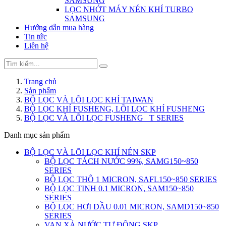
SAMSUNG
LỌC NHỚT MÁY NÉN KHÍ TURBO
SAMSUNG
Hướng dẫn mua hàng
Tin tức
Liên hệ
Trang chủ
Sản phẩm
BỘ LỌC VÀ LÕI LỌC KHÍ TAIWAN
BỘ LỌC KHÍ FUSHENG, LÕI LỌC KHÍ FUSHENG
BỘ LỌC VÀ LÕI LỌC FUSHENG_ T SERIES
Danh mục sản phẩm
BỘ LỌC VÀ LÕI LỌC KHÍ NÉN SKP
BỘ LỌC TÁCH NƯỚC 99%, SAMG150~850
SERIES
BỘ LỌC THÔ 1 MICRON, SAFL150~850 SERIES
BỘ LỌC TINH 0.1 MICRON, SAM150~850
SERIES
BỘ LỌC HƠI DẦU 0.01 MICRON, SAMD150~850
SERIES
VAN XẢ NƯỚC TỰ ĐỘNG SKP