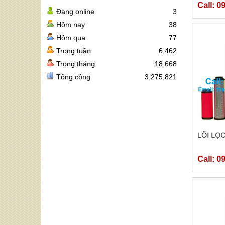
Call: 0
Đang online
3
Hôm nay
38
Hôm qua
77
Trong tuần
6,462
Trong tháng
18,668
Tổng cộng
3,275,821
LÕI LỌC
Call: 0