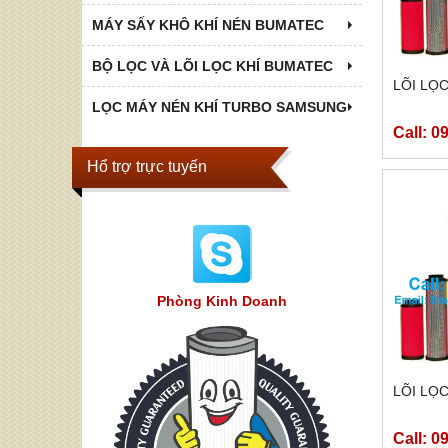
MÁY SẤY KHÔ KHÍ NÉN BUMATEC
BỘ LỌC VÀ LÕI LỌC KHÍ BUMATEC
LÕI LỌC
LỌC MÁY NÉN KHÍ TURBO SAMSUNG
Call: 0
Hổ trợ trực tuyến
Phòng Kinh Doanh
LÕI LỌC
Call: 0