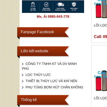
Ms. Ái 0985-843-778
LÕI LỌC
Fanpage Facebook
Call: 0
Liên kết website
CÔNG TY TNHH KT VÀ DV MINH
PHÚ
LỌC THỦY LỰC
THIẾT BỊ THỦY LỰC VÀ KHÍ NÉN
PHỤ TÙNG BƠM HÚT CHÂN KHÔNG
LÕI LỌC
Thống kê