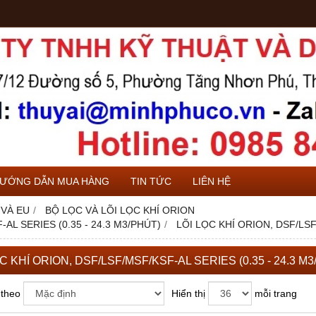
ƯỚNG DẪN MUA HÀNG
TIN TỨC
LIÊN HỆ
 VÀ EU
BỘ LỌC VÀ LÕI LỌC KHÍ ORION
AL SERIES (0.35 - 24.3 M3/PHÚT)
LÕI LỌC KHÍ ORION, DSF/LSF
C KHÍ ORION, DSF/LSF/MSF/KSF-AL SERIES (0.35 - 24.3 M
 theo
Hiển thị
mỗi trang