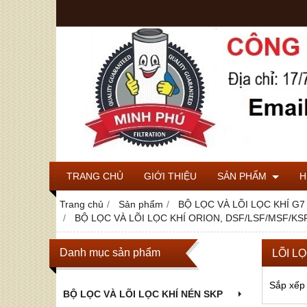
TRANG CHỦ
GIỚI THIỆU
SẢN PHẨM
H
Trang chủ
Sản phẩm
BỘ LỌC VÀ LÕI LỌC KHÍ G7
BỘ LỌC VÀ LÕI LỌC KHÍ ORION, DSF/LSF/MSF/KSF-
Danh mục sản phẩm
LÕI LỌ
Sắp xếp
BỘ LỌC VÀ LÕI LỌC KHÍ NÉN SKP