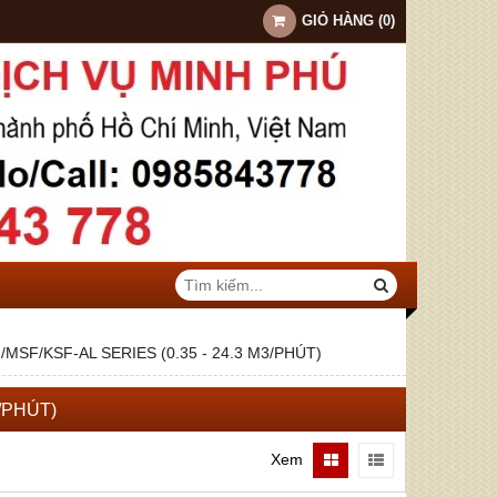
GIỎ HÀNG
(
0
)
/MSF/KSF-AL SERIES (0.35 - 24.3 M3/PHÚT)
3/PHÚT)
Xem