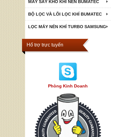
MÁY SẤY KHÔ KHÍ NÉN BUMATEC
BỘ LỌC VÀ LÕI LỌC KHÍ BUMATEC
LỌC MÁY NÉN KHÍ TURBO SAMSUNG
Hổ trợ trực tuyến
Phòng Kinh Doanh