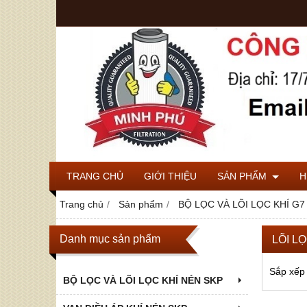
TRANG CHỦ
GIỚI THIỆU
SẢN PHẨM
H
Trang chủ
Sản phẩm
BỘ LỌC VÀ LÕI LỌC KHÍ G7
Danh mục sản phẩm
LÕI L
Sắp xếp
BỘ LỌC VÀ LÕI LỌC KHÍ NÉN SKP