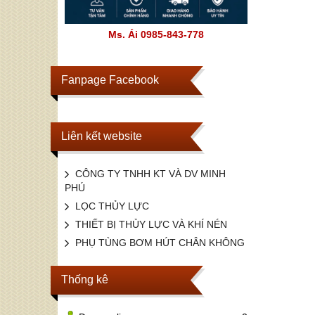
Ms. Ái 0985-843-778
Fanpage Facebook
Liên kết website
CÔNG TY TNHH KT VÀ DV MINH
PHÚ
LỌC THỦY LỰC
THIẾT BỊ THỦY LỰC VÀ KHÍ NÉN
PHỤ TÙNG BƠM HÚT CHÂN KHÔNG
Thống kê