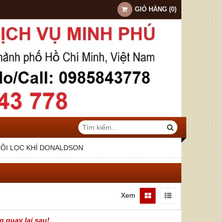
GIỎ HÀNG
(
0
)
LÕI LỌC KHÍ DONALDSON
Xem
g quay lại sau!