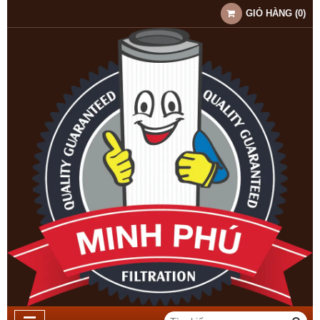
GIỎ HÀNG
(
0
)