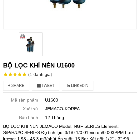
BỘ LỌC KHÍ NÉN U1600
(
1
đánh giá
)
SHARE
TWEET
LINKEDIN
Mã sản phẩm :
U1600
Xuất xứ :
JEMACO-KOREA
Bảo hành :
12 Tháng
BỘ LỌC KHÍ NÉN JEMACO Model: NGF SERIES Element:
S/P/H/U/C SERIES Độ tinh lọc: 3/1/0.1/0.01micron/0.003PPM Lưu
lượng: 1.98 - 45.3 m3/phút Áp suất: 16 Bar Kết nối: 1/2'' - 3'' Đã