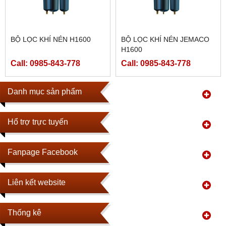
BỘ LỌC KHÍ NÉN H1600
BỘ LỌC KHÍ NÉN JEMACO
H1600
Call: 0985-843-778
Call: 0985-843-778
Danh mục sản phẩm
Hổ trợ trực tuyến
Fanpage Facebook
Liên kết website
Thống kê