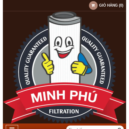
GIỎ HÀNG
(
0
)